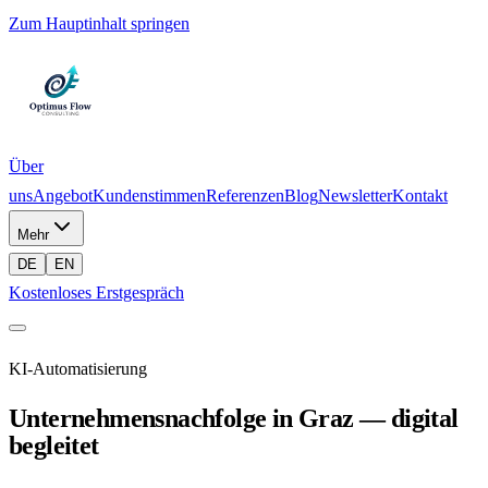
Zum Hauptinhalt springen
Über
uns
Angebot
Kundenstimmen
Referenzen
Blog
Newsletter
Kontakt
Mehr
DE
EN
Kostenloses Erstgespräch
KI-Automatisierung
Unternehmensnachfolge in Graz — digital
begleitet