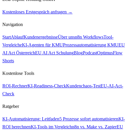
Kostenloses Erstgespräch anfragen →
Navigation
Start
Ablauf
Kundenergebnisse
Über uns
n8n Workflows
Tool-
Vergleiche
KI-Agenten für KMU
Prozessautomatisierung KMU
EU
AI Act Österreich
EU AI Act Schulung
Blog
Podcast
OptimusFlow
Shorts
Kostenlose Tools
ROI-Rechner
KI-Readiness-Check
Kundenchaos-Test
EU-AI-Act-
Check
Ratgeber
KI-Automatisierung: Leitfaden
5 Prozesse sofort automatisieren
KI-
ROI berechnen
KI-Tools im Vergleich
n8n vs. Make vs. Zapier
EU