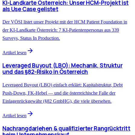
KI-Landkarte Österreich: Unser HCM-Projekt ist
als Use Case gelistet
Der VÖSI listet unser Projekt mit der HCM Patient Foundation in
der KI-Landkarte Österreich: 7 KI-Patientenpersonas aus 339
Surveys, Status In Production.
Artikel lesen
Leveraged Buyout (LBO): Mechanik, Struktur
und das §82-Risiko in Österreich
Leveraged Buyout (LBO) einfach erklärt: Kapitalstruktur, Debt
Push-Down, FK-Hebel — und die österreichische Falle der
Einlagenrückgewähr (§82 GmbHG), die viele übersehen.
Artikel lesen
Nachrangdarlehen & qualifizierter Rangrücktritt
beim Unternehmenskauf