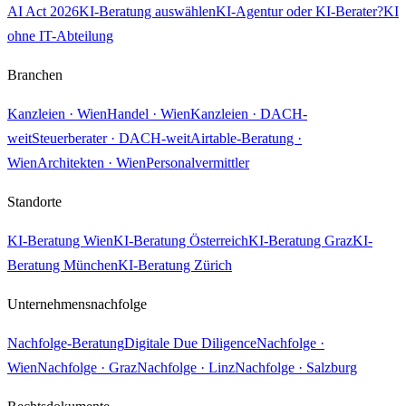
AI Act 2026
KI-Beratung auswählen
KI-Agentur oder KI-Berater?
KI
ohne IT-Abteilung
Branchen
Kanzleien · Wien
Handel · Wien
Kanzleien · DACH-
weit
Steuerberater · DACH-weit
Airtable-Beratung ·
Wien
Architekten · Wien
Personalvermittler
Standorte
KI-Beratung Wien
KI-Beratung Österreich
KI-Beratung Graz
KI-
Beratung München
KI-Beratung Zürich
Unternehmensnachfolge
Nachfolge-Beratung
Digitale Due Diligence
Nachfolge ·
Wien
Nachfolge · Graz
Nachfolge · Linz
Nachfolge · Salzburg