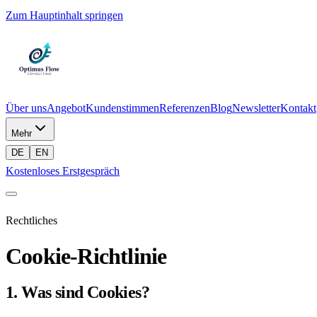
Zum Hauptinhalt springen
Über uns
Angebot
Kundenstimmen
Referenzen
Blog
Newsletter
Kontakt
Mehr
DE
EN
Kostenloses Erstgespräch
Rechtliches
Cookie-Richtlinie
1. Was sind Cookies?