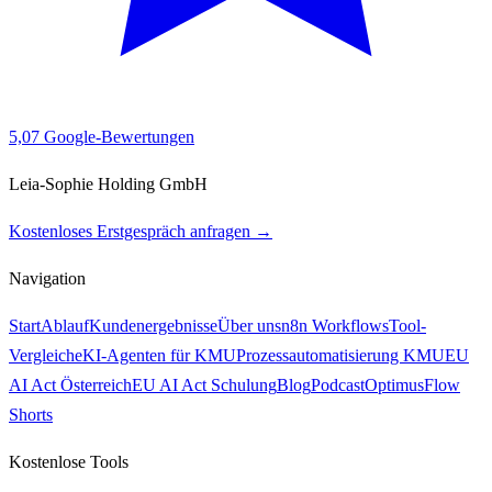
5,0
7 Google-Bewertungen
Leia-Sophie Holding GmbH
Kostenloses Erstgespräch anfragen →
Navigation
Start
Ablauf
Kundenergebnisse
Über uns
n8n Workflows
Tool-
Vergleiche
KI-Agenten für KMU
Prozessautomatisierung KMU
EU
AI Act Österreich
EU AI Act Schulung
Blog
Podcast
OptimusFlow
Shorts
Kostenlose Tools