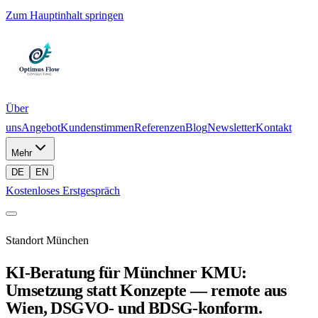
Zum Hauptinhalt springen
Über
uns
Angebot
Kundenstimmen
Referenzen
Blog
Newsletter
Kontakt
Mehr
DE
EN
Kostenloses Erstgespräch
Standort München
KI-Beratung für Münchner KMU:
Umsetzung statt Konzepte — remote aus
Wien, DSGVO- und BDSG-konform.