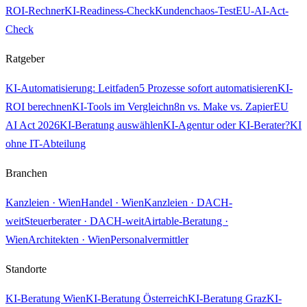
ROI-Rechner
KI-Readiness-Check
Kundenchaos-Test
EU-AI-Act-
Check
Ratgeber
KI-Automatisierung: Leitfaden
5 Prozesse sofort automatisieren
KI-
ROI berechnen
KI-Tools im Vergleich
n8n vs. Make vs. Zapier
EU
AI Act 2026
KI-Beratung auswählen
KI-Agentur oder KI-Berater?
KI
ohne IT-Abteilung
Branchen
Kanzleien · Wien
Handel · Wien
Kanzleien · DACH-
weit
Steuerberater · DACH-weit
Airtable-Beratung ·
Wien
Architekten · Wien
Personalvermittler
Standorte
KI-Beratung Wien
KI-Beratung Österreich
KI-Beratung Graz
KI-