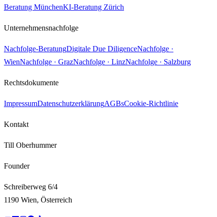
Beratung München
KI-Beratung Zürich
Unternehmensnachfolge
Nachfolge-Beratung
Digitale Due Diligence
Nachfolge ·
Wien
Nachfolge · Graz
Nachfolge · Linz
Nachfolge · Salzburg
Rechtsdokumente
Impressum
Datenschutzerklärung
AGBs
Cookie-Richtlinie
Kontakt
Till Oberhummer
Founder
Schreiberweg 6/4
1190 Wien, Österreich