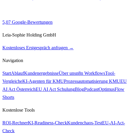
5,0
7 Google-Bewertungen
Leia-Sophie Holding GmbH
Kostenloses Erstgespräch anfragen →
Navigation
Start
Ablauf
Kundenergebnisse
Über uns
n8n Workflows
Tool-
Vergleiche
KI-Agenten für KMU
Prozessautomatisierung KMU
EU
AI Act Österreich
EU AI Act Schulung
Blog
Podcast
OptimusFlow
Shorts
Kostenlose Tools
ROI-Rechner
KI-Readiness-Check
Kundenchaos-Test
EU-AI-Act-
Check