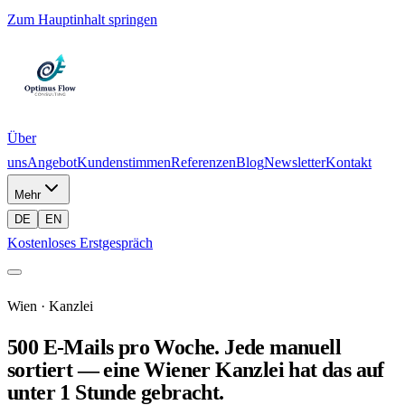
Zum Hauptinhalt springen
Über
uns
Angebot
Kundenstimmen
Referenzen
Blog
Newsletter
Kontakt
Mehr
DE
EN
Kostenloses Erstgespräch
Wien · Kanzlei
500 E-Mails pro Woche. Jede manuell
sortiert — eine Wiener Kanzlei hat das auf
unter 1 Stunde gebracht.