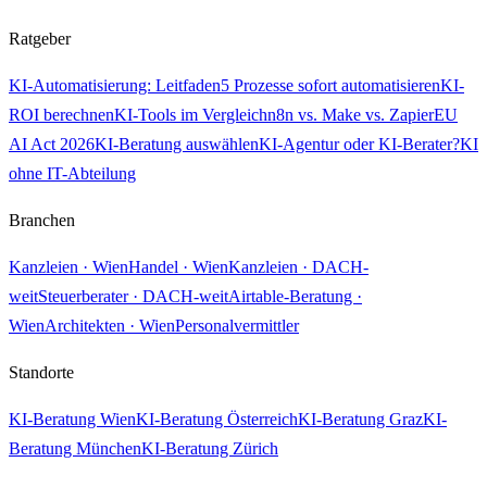
Ratgeber
KI-Automatisierung: Leitfaden
5 Prozesse sofort automatisieren
KI-
ROI berechnen
KI-Tools im Vergleich
n8n vs. Make vs. Zapier
EU
AI Act 2026
KI-Beratung auswählen
KI-Agentur oder KI-Berater?
KI
ohne IT-Abteilung
Branchen
Kanzleien · Wien
Handel · Wien
Kanzleien · DACH-
weit
Steuerberater · DACH-weit
Airtable-Beratung ·
Wien
Architekten · Wien
Personalvermittler
Standorte
KI-Beratung Wien
KI-Beratung Österreich
KI-Beratung Graz
KI-
Beratung München
KI-Beratung Zürich