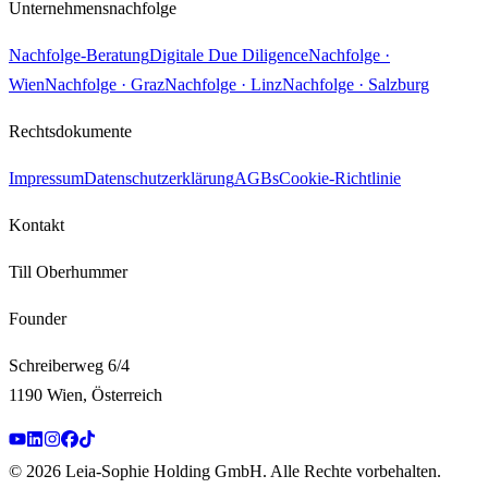
Unternehmensnachfolge
Nachfolge-Beratung
Digitale Due Diligence
Nachfolge ·
Wien
Nachfolge · Graz
Nachfolge · Linz
Nachfolge · Salzburg
Rechtsdokumente
Impressum
Datenschutzerklärung
AGBs
Cookie-Richtlinie
Kontakt
Till Oberhummer
Founder
Schreiberweg 6/4
1190 Wien, Österreich
©
2026
Leia-Sophie Holding GmbH
.
Alle Rechte vorbehalten.