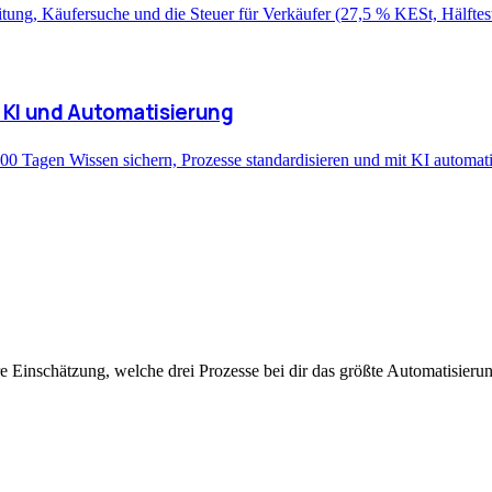
itung, Käufersuche und die Steuer für Verkäufer (27,5 % KESt, Hälftes
t KI und Automatisierung
0 Tagen Wissen sichern, Prozesse standardisieren und mit KI automatis
 Einschätzung, welche drei Prozesse bei dir das größte Automatisieru