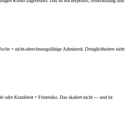
gen Konto zugeordnet. Das ist hochrepetitiv, fehleranfällig und
Woche = nicht-abrechnungsfähige Adminzeit. Dringlichkeiten sieht
 oder Krankheit = Fristrisiko. Das skaliert nicht — und ist