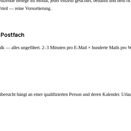
de Belege im Monat, jeder einzeln gesichtet, benannt und dem richti
Urteil — reine Vorsortierung.
n Postfach
lk — alles ungefiltert. 2–3 Minuten pro E-Mail × hunderte Mails pro 
rsicht hängt an einer qualifizierten Person und deren Kalender. Urlaub