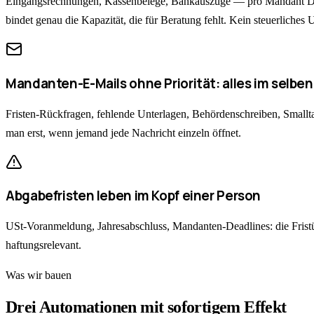
Eingangsrechnungen, Kassenbelege, Bankauszüge — pro Mandant Dutzen
bindet genau die Kapazität, die für Beratung fehlt. Kein steuerliches 
Mandanten-E-Mails ohne Priorität: alles im selbe
Fristen-Rückfragen, fehlende Unterlagen, Behördenschreiben, Smallta
man erst, wenn jemand jede Nachricht einzeln öffnet.
Abgabefristen leben im Kopf einer Person
USt-Voranmeldung, Jahresabschluss, Mandanten-Deadlines: die Fristübe
haftungsrelevant.
Was wir bauen
Drei Automationen mit sofortigem Effekt