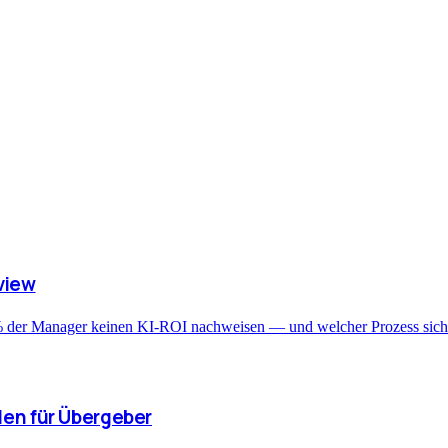
view
er Manager keinen KI-ROI nachweisen — und welcher Prozess sich z
den für Übergeber