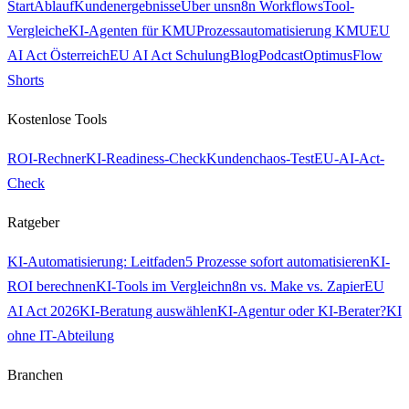
Start
Ablauf
Kundenergebnisse
Über uns
n8n Workflows
Tool-
Vergleiche
KI-Agenten für KMU
Prozessautomatisierung KMU
EU
AI Act Österreich
EU AI Act Schulung
Blog
Podcast
OptimusFlow
Shorts
Kostenlose Tools
ROI-Rechner
KI-Readiness-Check
Kundenchaos-Test
EU-AI-Act-
Check
Ratgeber
KI-Automatisierung: Leitfaden
5 Prozesse sofort automatisieren
KI-
ROI berechnen
KI-Tools im Vergleich
n8n vs. Make vs. Zapier
EU
AI Act 2026
KI-Beratung auswählen
KI-Agentur oder KI-Berater?
KI
ohne IT-Abteilung
Branchen