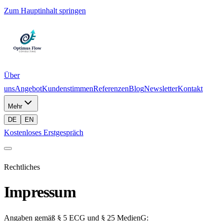
Zum Hauptinhalt springen
Über
uns
Angebot
Kundenstimmen
Referenzen
Blog
Newsletter
Kontakt
Mehr
DE
EN
Kostenloses Erstgespräch
Rechtliches
Impressum
Angaben gemäß § 5 ECG und § 25 MedienG: