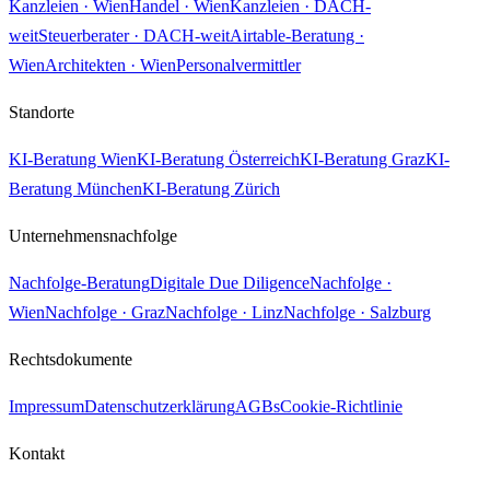
Kanzleien · Wien
Handel · Wien
Kanzleien · DACH-
weit
Steuerberater · DACH-weit
Airtable-Beratung ·
Wien
Architekten · Wien
Personalvermittler
Standorte
KI-Beratung Wien
KI-Beratung Österreich
KI-Beratung Graz
KI-
Beratung München
KI-Beratung Zürich
Unternehmensnachfolge
Nachfolge-Beratung
Digitale Due Diligence
Nachfolge ·
Wien
Nachfolge · Graz
Nachfolge · Linz
Nachfolge · Salzburg
Rechtsdokumente
Impressum
Datenschutzerklärung
AGBs
Cookie-Richtlinie
Kontakt