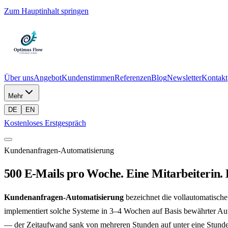
Zum Hauptinhalt springen
Über uns
Angebot
Kundenstimmen
Referenzen
Blog
Newsletter
Kontakt
Mehr
DE
EN
Kostenloses Erstgespräch
Kundenanfragen-Automatisierung
500 E-Mails pro Woche. Eine Mitarbeiterin. D
Kundenanfragen-Automatisierung
bezeichnet die vollautomatisch
implementiert solche Systeme in 3–4 Wochen auf Basis bewährter Aut
— der Zeitaufwand sank von mehreren Stunden auf unter eine Stun